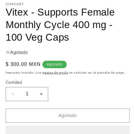
multimedia
VITACOST
1
Vitex - Supports Female
en
una
Monthly Cycle 400 mg -
ventana
modal
100 Veg Caps
Agotado
Precio
$ 300.00 MXN
Agotado
habitual
Impuesto incluido. Los
gastos de envío
se calculan en la pantalla de pago.
Cantidad
Reducir
Aumentar
cantidad
cantidad
para
para
Vitex
Vitex
Agotado
-
-
Supports
Supports