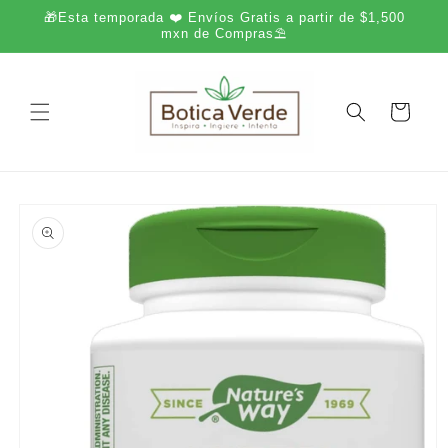
Ir
🎁Esta temporada ❤️ Envíos Gratis a partir de $1,500
directamente
mxn de Compras⛱️
al contenido
Carrito
Ir
directamente
a la
información
del producto