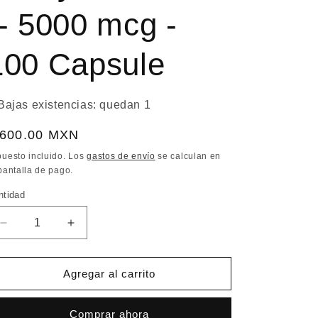
-- 5000 mcg -
100 Capsule
Bajas existencias: quedan 1
recio
 600.00 MXN
bitual
puesto incluido. Los
gastos de envío
se calculan en
pantalla de pago.
ntidad
Reducir
Aumentar
cantidad
cantidad
para
para
Vitacost
Vitacost
Agregar al carrito
Vitamin
Vitamin
B-
B-
Comprar ahora