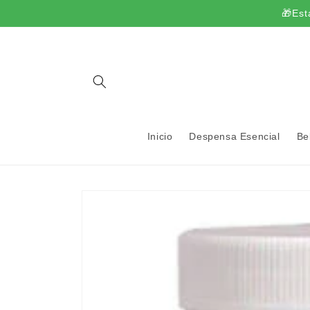
Ir
🎁Est
directamente
al contenido
Inicio
Despensa Esencial
Be
Ir
directamente
a la
información
del producto