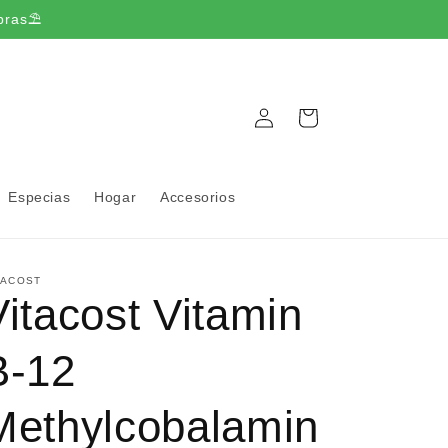
pras⛱️
Iniciar
Carrito
sesión
Especias
Hogar
Accesorios
TACOST
Vitacost Vitamin
B-12
Methylcobalamin