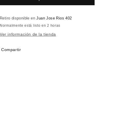
12
12
Methylcobalamin
Methylcobalamin
-
-
-
-
Retiro disponible en
Juan Jose Rios 402
5000
5000
Normalmente está listo en 2 horas
mcg
mcg
Ver información de la tienda
-
-
100
100
Capsule
Capsule
Compartir