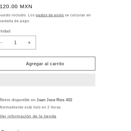
recio
 120.00 MXN
bitual
puesto incluido. Los
gastos de envío
se calculan en
pantalla de pago.
ntidad
Reducir
Aumentar
cantidad
cantidad
para
para
Seta
Seta
Agregar al carrito
Ostra
Ostra
40gr
40gr
Sonora
Sonora
Fungi
Fungi
Retiro disponible en
Juan Jose Rios 402
Normalmente está listo en 2 horas
Ver información de la tienda