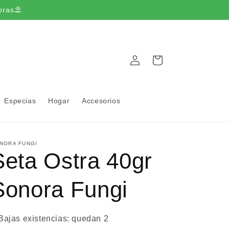
pras⛱️
Iniciar
Carrito
sesión
Especias
Hogar
Accesorios
NORA FUNGI
Seta Ostra 40gr
Sonora Fungi
Bajas existencias: quedan 2