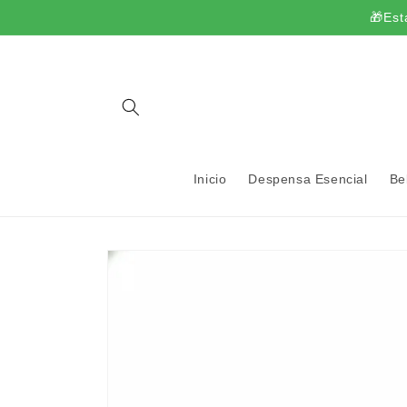
Ir
🎁Est
directamente
al contenido
Inicio
Despensa Esencial
Be
Ir
directamente
a la
información
del producto