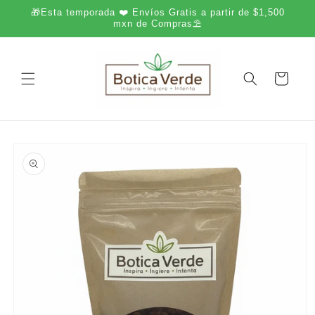
Ir
🎁Esta temporada ❤️ Envíos Gratis a partir de $1,500
directamente
mxn de Compras⛱️
al contenido
Carrito
Ir
directamente
a la
información
del producto