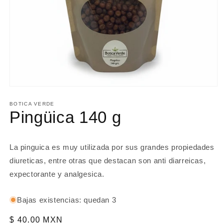
Abrir
elemento
multimedia
BOTICA VERDE
1
Pingüica 140 g
en
una
ventana
modal
La pinguica es muy utilizada por sus grandes propiedades
diureticas, entre otras que destacan son anti diarreicas,
expectorante y analgesica.
Bajas existencias: quedan 3
Precio
$ 40.00 MXN