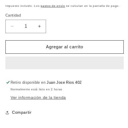
habitual
Impuesto incluido. Los
gastos de envío
se calculan en la pantalla de pago.
Cantidad
Reducir
Aumentar
cantidad
cantidad
para
para
Pingüica
Pingüica
Agregar al carrito
140
140
g
g
Retiro disponible en
Juan Jose Rios 402
Normalmente está listo en 2 horas
Ver información de la tienda
Compartir