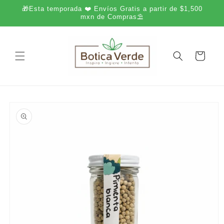
Ir
🎁Esta temporada ❤️ Envíos Gratis a partir de $1,500
directamente
mxn de Compras⛱️
al contenido
Carrito
Ir
directamente
a la
información
del producto