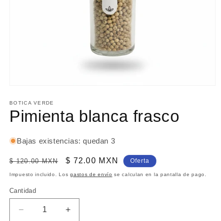
Abrir
elemento
multimedia
BOTICA VERDE
1
Pimienta blanca frasco
en
una
ventana
modal
Bajas existencias: quedan 3
Precio
Precio
$ 72.00 MXN
$ 120.00 MXN
Oferta
habitual
de
Impuesto incluido. Los
gastos de envío
se calculan en la pantalla de pago.
oferta
Cantidad
Reducir
Aumentar