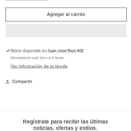
cantidad
cantidad
para
para
Pimienta
Pimienta
Agregar al carrito
blanca
blanca
frasco
frasco
Retiro disponible en
Juan Jose Rios 402
Normalmente está listo en 2 horas
Ver información de la tienda
Compartir
Regístrate para recibir las últimas
noticias, ofertas y estilos.