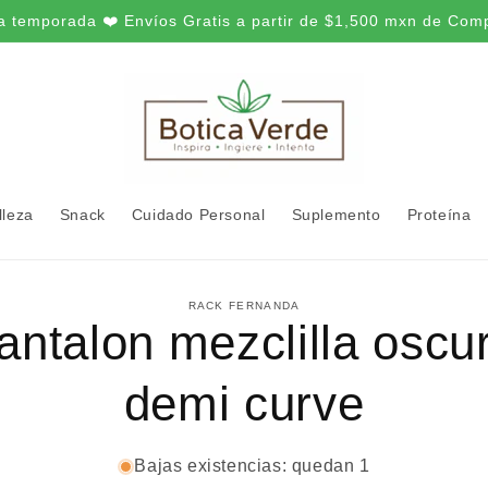
a temporada ❤️ Envíos Gratis a partir de $1,500 mxn de Com
lleza
Snack
Cuidado Personal
Suplemento
Proteína
amente
RACK FERNANDA
antalon mezclilla oscu
ación
oducto
demi curve
Bajas existencias: quedan 1