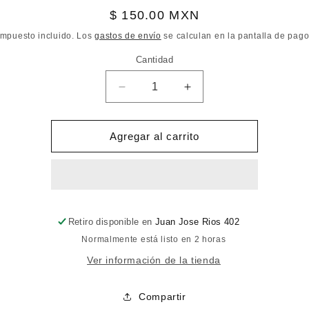
Precio
$ 150.00 MXN
habitual
Impuesto incluido. Los
gastos de envío
se calculan en la pantalla de pago
Cantidad
Reducir
Aumentar
cantidad
cantidad
para
para
pantalon
pantalon
Agregar al carrito
mezclilla
mezclilla
oscura
oscura
demi
demi
curve
curve
Retiro disponible en
Juan Jose Rios 402
Normalmente está listo en 2 horas
Ver información de la tienda
Compartir