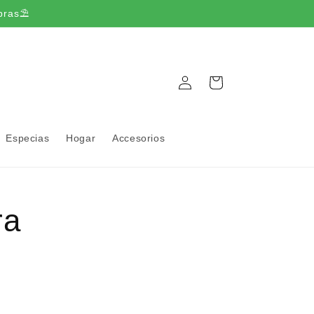
pras⛱️
Iniciar
Carrito
sesión
Especias
Hogar
Accesorios
ra