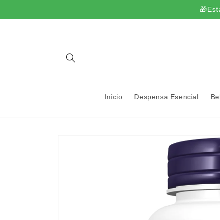
Ir
🎁Est
directamente
al contenido
Inicio
Despensa Esencial
Be
Ir
directamente
a la
información
del producto