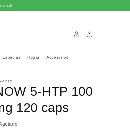
pras⛱️
Iniciar
Carrito
sesión
Especias
Hogar
Accesorios
TACOST
NOW 5-HTP 100
mg 120 caps
Agotado