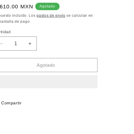
recio
 610.00 MXN
Agotado
bitual
puesto incluido. Los
gastos de envío
se calculan en
pantalla de pago.
ntidad
Reducir
Aumentar
cantidad
cantidad
para
para
NOW
NOW
Agotado
5-
5-
HTP
HTP
100
100
mg
mg
120
120
caps
caps
Compartir