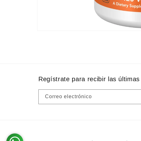
Abrir
elemento
multimedia
1
en
una
ventana
modal
Regístrate para recibir las últimas 
Correo electrónico