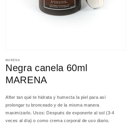
Abrir
elemento
multimedia
MARENA
1
Negra canela 60ml
en
una
MARENA
ventana
modal
After tan qué te hidrata y humecta la piel para así
prolongar tu bronceado y de la misma manera
maximizarlo. Usos: Después de exponerte al sol (3-4
veces al día) o como crema corporal de uso diario.