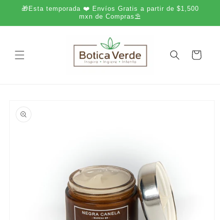
Ir
🎁Esta temporada ❤️ Envíos Gratis a partir de $1,500
directamente
mxn de Compras⛱️
al contenido
Carrito
Ir
directamente
a la
información
del producto