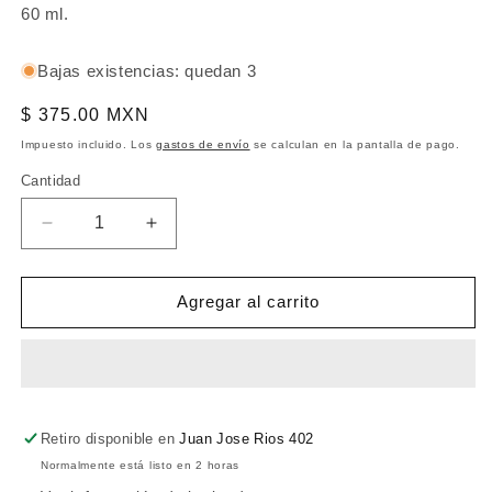
60 ml.
Bajas existencias: quedan 3
Precio
$ 375.00 MXN
habitual
Impuesto incluido. Los
gastos de envío
se calculan en la pantalla de pago.
Cantidad
Reducir
Aumentar
cantidad
cantidad
para
para
Negra
Negra
Agregar al carrito
canela
canela
60ml
60ml
MARENA
MARENA
Retiro disponible en
Juan Jose Rios 402
Normalmente está listo en 2 horas