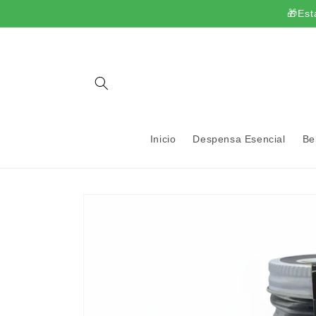
Ir
🎁Est
directamente
al contenido
Inicio
Despensa Esencial
Be
Ir
directamente
a la
información
del producto