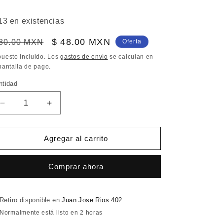
13 en existencias
recio
Precio
$ 48.00 MXN
 80.00 MXN
Oferta
bitual
de
puesto incluido. Los
gastos de envío
se calculan en
pantalla de pago.
oferta
ntidad
Reducir
Aumentar
cantidad
cantidad
para
para
Mostaza
Mostaza
Agregar al carrito
roja
roja
frasco
frasco
Comprar ahora
Retiro disponible en
Juan Jose Rios 402
Normalmente está listo en 2 horas