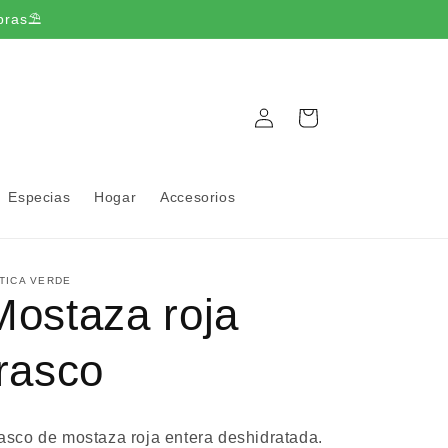
pras⛱️
Iniciar
Carrito
sesión
Especias
Hogar
Accesorios
TICA VERDE
Mostaza roja
frasco
asco de mostaza roja entera deshidratada.