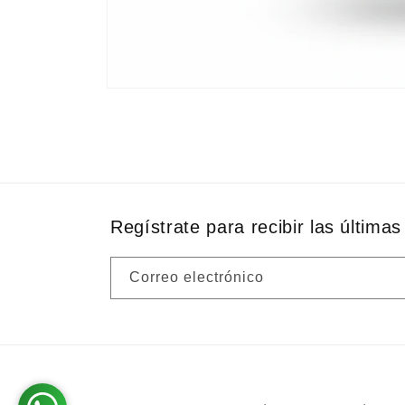
Abrir
elemento
multimedia
1
en
una
ventana
modal
Regístrate para recibir las últimas 
Correo electrónico