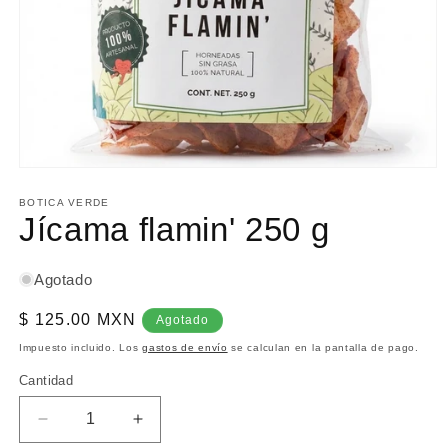
Abrir
elemento
multimedia
BOTICA VERDE
1
Jícama flamin' 250 g
en
una
ventana
modal
Agotado
Precio
$ 125.00 MXN
Agotado
habitual
Impuesto incluido. Los
gastos de envío
se calculan en la pantalla de pago.
Cantidad
Reducir
Aumentar