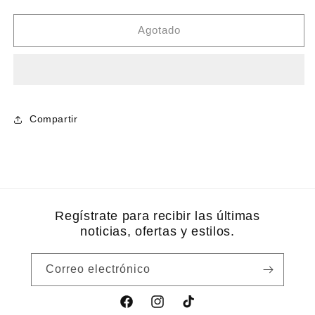
cantidad
cantidad
para
para
Jícama
Jícama
Agotado
flamin&#39;
flamin&#39;
250
250
g
g
Compartir
Regístrate para recibir las últimas
noticias, ofertas y estilos.
Correo electrónico
Facebook
Instagram
TikTok