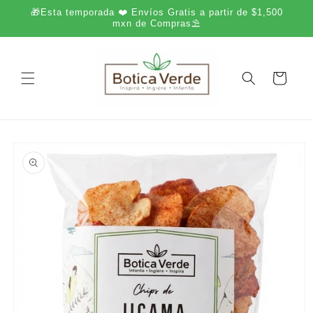
Ir
🎁Esta temporada ❤️ Envíos Gratis a partir de $1,500
directamente
mxn de Compras⛱️
al contenido
Carrito
Ir
directamente
a la
información
del producto