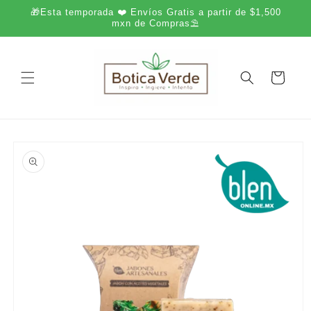
Ir
🎁Esta temporada ❤️ Envíos Gratis a partir de $1,500
directamente
mxn de Compras⛱️
al contenido
Carrito
Ir
directamente
a la
información
del producto