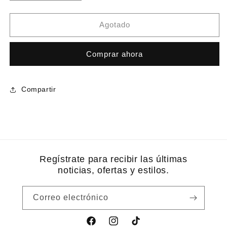
cantidad
cantidad
para
para
jabon
jabon
Agotado
romero
romero
blen
blen
Comprar ahora
Compartir
Regístrate para recibir las últimas
noticias, ofertas y estilos.
Correo electrónico
Facebook
Instagram
TikTok