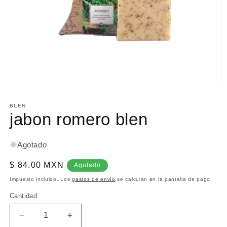
Abrir
elemento
multimedia
BLEN
1
jabon romero blen
en
una
ventana
modal
Agotado
Precio
$ 84.00 MXN
Agotado
habitual
Impuesto incluido. Los
gastos de envío
se calculan en la pantalla de pago.
Cantidad
Reducir
Aumentar