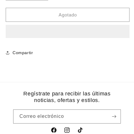
cantidad
cantidad
para
para
Dandelion
Dandelion
Agotado
root
root
organics
organics
Compartir
Regístrate para recibir las últimas
noticias, ofertas y estilos.
Correo electrónico
Facebook
Instagram
TikTok