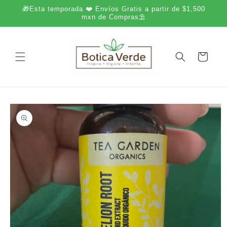
Ir
🎁Esta temporada ❤️ Envíos Gratis a partir de $1,500
directamente
mxn de Compras⛱️
al contenido
Carrito
Ir
directamente
a la
información
del producto