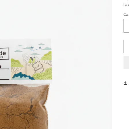
la 
Ca