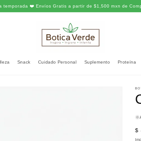
a temporada ❤️ Envíos Gratis a partir de $1,500 mxn de Com
lleza
Snack
Cuidado Personal
Suplemento
Proteína
BO
P
$
ha
Im