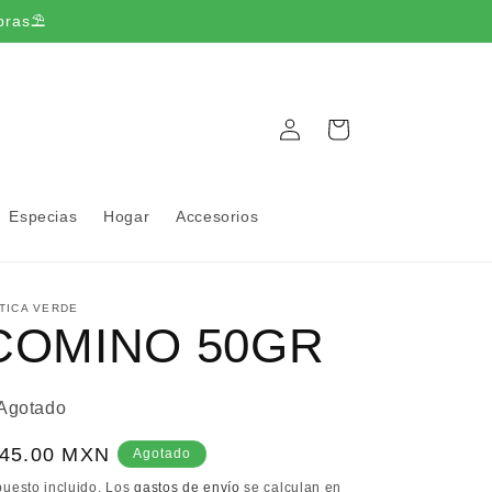
pras⛱️
Iniciar
Carrito
sesión
Especias
Hogar
Accesorios
TICA VERDE
COMINO 50GR
Agotado
recio
 45.00 MXN
Agotado
bitual
puesto incluido. Los
gastos de envío
se calculan en