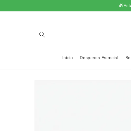
Ir
🎁Est
directamente
al contenido
Inicio
Despensa Esencial
Be
Ir
directamente
a la
información
del producto