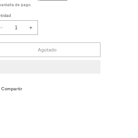
pantalla de pago.
ntidad
Reducir
Aumentar
cantidad
cantidad
para
para
COMINO
COMINO
Agotado
50GR
50GR
Compartir