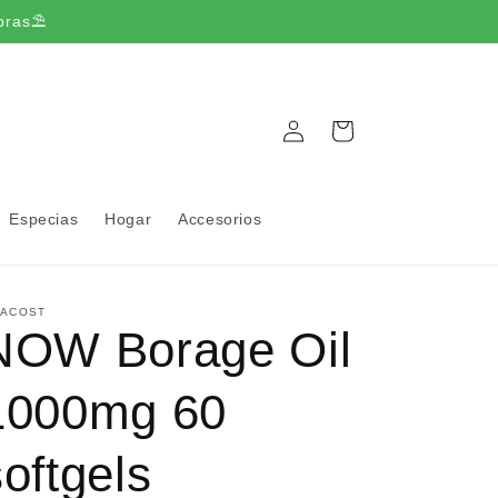
pras⛱️
Iniciar
Carrito
sesión
Especias
Hogar
Accesorios
TACOST
NOW Borage Oil
1000mg 60
softgels