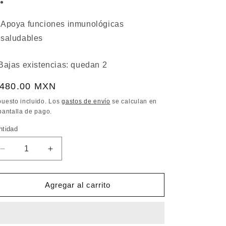
Apoya funciones inmunológicas
saludables
Bajas existencias: quedan 2
recio
 480.00 MXN
bitual
puesto incluido. Los
gastos de envío
se calculan en
pantalla de pago.
ntidad
Reducir
Aumentar
cantidad
cantidad
para
para
NOW
NOW
Agregar al carrito
Borage
Borage
Oil
Oil
1000mg
1000mg