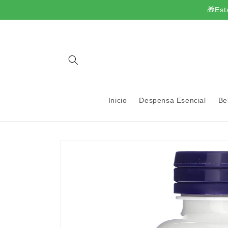
Ir
🎁Est
directamente
al contenido
Inicio
Despensa Esencial
Be
Ir
directamente
a la
información
del producto