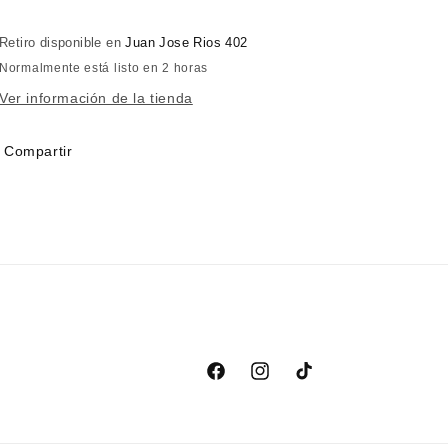
60
60
softgels
softgels
Retiro disponible en
Juan Jose Rios 402
Normalmente está listo en 2 horas
Ver información de la tienda
Compartir
Facebook
Instagram
TikTok