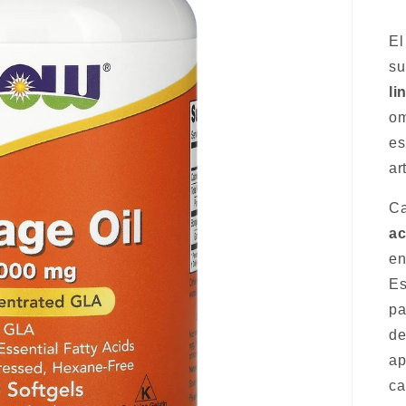
El
su
li
om
es
ar
Ca
ac
en
Es
pa
de
ap
ca